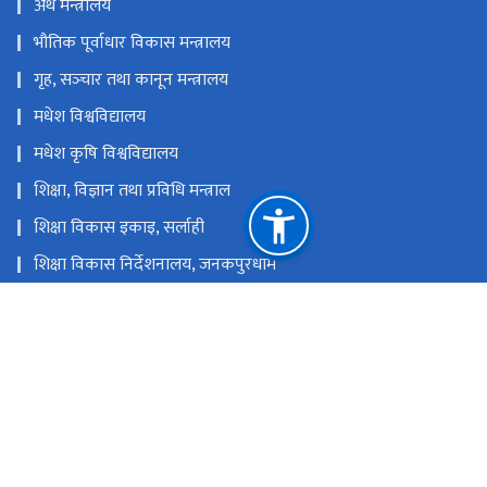
अर्थ मन्त्रालय
भौतिक पूर्वाधार विकास मन्त्रालय
गृह, सञ्‍चार तथा कानून मन्त्रालय
मधेश विश्वविद्यालय
मधेश कृषि विश्वविद्यालय
शिक्षा, विज्ञान तथा प्रविधि मन्त्राल
शिक्षा विकास इकाइ, सर्लाही
शिक्षा विकास निर्देशनालय, जनकपुरधाम
शिक्षा तालिम केन्द्र, बारा
राष्ट्रिय प्राकृतिक स्रोत तथा वित्त आयोग
जनकपुरधाम, धनुषा, नेपाल
info.moec@madhesh.gov.np
०४१-५९१०१५