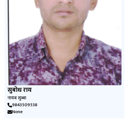
सुबोध राय
नायब सुब्बा
9843509538
None