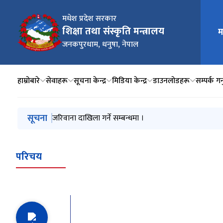
मधेश प्रदेश सरकार
शिक्षा तथा संस्कृति मन्त्रालय
म
मुख्य न
जनकपुरधाम, धनुषा, नेपाल
हाम्रोबारे
सेवाहरू
सूचना केन्द्र
मिडिया केन्द्र
डाउनलोडहरू
सम्पर्क गर्
मुख्य नेभिगेसनमा जानुहोस्
सूचना
स्नातक तहमा अध्ययनको सम्बन्धमा छात्रवृत्ति (शिक्षण शुल्क 
जरिवाना दाखिला गर्ने सम्बन्धमा ।
प्रदेश स्वंयसेवक शिक्षकको म्याद थप सम्बन्धमा
अन्तर्वार्ता संचालन हुने सम्बन्धी सूचना
अन्तर्वार्ता स्थगित सम्बन्धी सूचना
परिचय