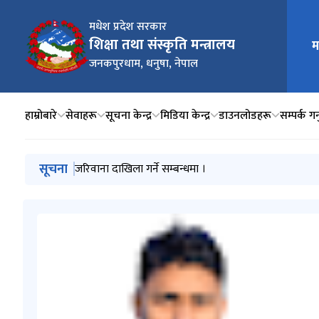
मधेश प्रदेश सरकार
शिक्षा तथा संस्कृति मन्त्रालय
म
मुख्य न
जनकपुरधाम, धनुषा, नेपाल
हाम्रोबारे
सेवाहरू
सूचना केन्द्र
मिडिया केन्द्र
डाउनलोडहरू
सम्पर्क गर्
मुख्य नेभिगेसनमा जानुहोस्
सूचना
स्नातक तहमा अध्ययनको सम्बन्धमा छात्रवृत्ति (शिक्षण शुल्क 
जरिवाना दाखिला गर्ने सम्बन्धमा ।
प्रदेश स्वंयसेवक शिक्षकको म्याद थप सम्बन्धमा
अन्तर्वार्ता संचालन हुने सम्बन्धी सूचना
अन्तर्वार्ता स्थगित सम्बन्धी सूचना