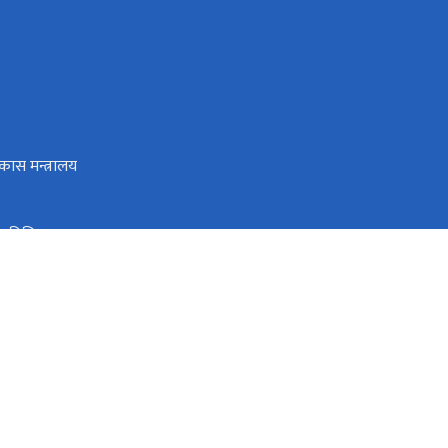
िकास मन्त्रालय
प्रविधि मन्त्राल
्देशनालय, जनकपुरधाम
 स्रोत तथा वित्त आयोग
ुरधाम, धनुषा, नेपाल
info.moec@madhesh.gov.np
०४१-५९१०१५