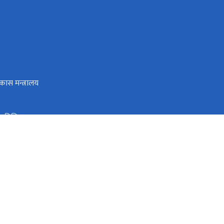
िकास मन्त्रालय
प्रविधि मन्त्राल
्देशनालय, जनकपुरधाम
 स्रोत तथा वित्त आयोग
ुरधाम, धनुषा, नेपाल
info.moec@madhesh.gov.np
०४१-५९१०१५