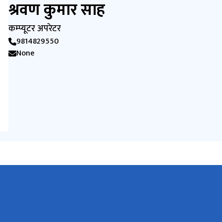
श्रवण कुमार साह
कम्प्यूटर अपरेटर
9814829550
None