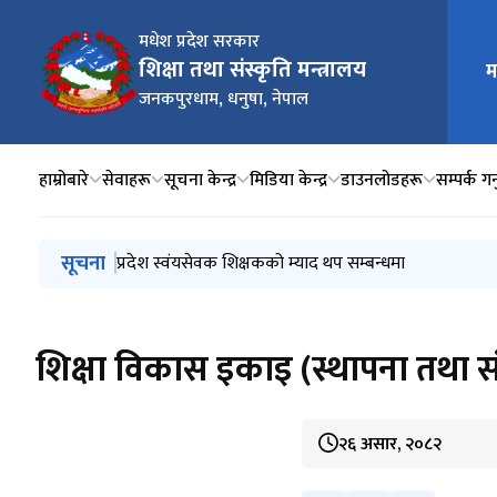
मधेश प्रदेश सरकार
शिक्षा तथा संस्कृति मन्त्रालय
म
मुख्य न
जनकपुरधाम, धनुषा, नेपाल
हाम्रोबारे
सेवाहरू
सूचना केन्द्र
मिडिया केन्द्र
डाउनलोडहरू
सम्पर्क गर्
मुख्य नेभिगेसनमा जानुहोस्
सूचना
स्नातक तहमा अध्ययनको सम्बन्धमा छात्रवृत्ति (शिक्षण शुल्क 
जरिवाना दाखिला गर्ने सम्बन्धमा ।
प्रदेश स्वंयसेवक शिक्षकको म्याद थप सम्बन्धमा
अन्तर्वार्ता संचालन हुने सम्बन्धी सूचना
अन्तर्वार्ता स्थगित सम्बन्धी सूचना
शिक्षा विकास इकाइ (स्थापना तथा स
२६ असार, २०८२